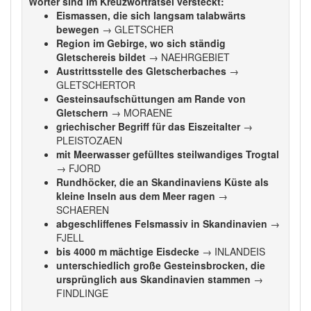
Wörter sind im Kreuzworträtsel versteckt:
Eismassen, die sich langsam talabwärts
bewegen
→ GLETSCHER
Region im Gebirge, wo sich ständig
Gletschereis bildet
→ NAEHRGEBIET
Austrittsstelle des Gletscherbaches
→
GLETSCHERTOR
Gesteinsaufschüttungen am Rande von
Gletschern
→ MORAENE
griechischer Begriff für das Eiszeitalter
→
PLEISTOZAEN
mit Meerwasser gefülltes steilwandiges Trogtal
→ FJORD
Rundhöcker, die an Skandinaviens Küste als
kleine Inseln aus dem Meer ragen
→
SCHAEREN
abgeschliffenes Felsmassiv in Skandinavien
→
FJELL
bis 4000 m mächtige Eisdecke
→ INLANDEIS
unterschiedlich große Gesteinsbrocken, die
ursprünglich aus Skandinavien stammen
→
FINDLINGE