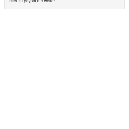
*leitet zu paypal.me weiter