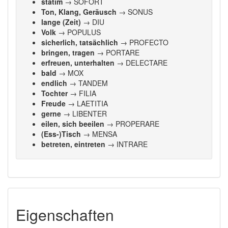
statim
→ SOFORT
Ton, Klang, Geräusch
→ SONUS
lange (Zeit)
→ DIU
Volk
→ POPULUS
sicherlich, tatsächlich
→ PROFECTO
bringen, tragen
→ PORTARE
erfreuen, unterhalten
→ DELECTARE
bald
→ MOX
endlich
→ TANDEM
Tochter
→ FILIA
Freude
→ LAETITIA
gerne
→ LIBENTER
eilen, sich beeilen
→ PROPERARE
(Ess-)Tisch
→ MENSA
betreten, eintreten
→ INTRARE
Eigenschaften