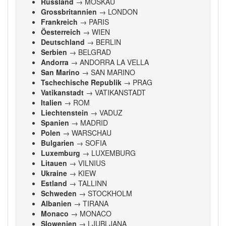
Russland
→ MOSKAU
Grossbritannien
→ LONDON
Frankreich
→ PARIS
Öesterreich
→ WIEN
Deutschland
→ BERLIN
Serbien
→ BELGRAD
Andorra
→ ANDORRA LA VELLA
San Marino
→ SAN MARINO
Tschechische Republik
→ PRAG
Vatikanstadt
→ VATIKANSTADT
Italien
→ ROM
Liechtenstein
→ VADUZ
Spanien
→ MADRID
Polen
→ WARSCHAU
Bulgarien
→ SOFIA
Luxemburg
→ LUXEMBURG
Litauen
→ VILNIUS
Ukraine
→ KIEW
Estland
→ TALLINN
Schweden
→ STOCKHOLM
Albanien
→ TIRANA
Monaco
→ MONACO
Slowenien
→ LJUBLJANA