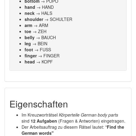
bottom
→ POPO
hand
→ HAND
neck
→ HALS
shoulder
→ SCHULTER
arm
→ ARM
toe
→ ZEH
belly
→ BAUCH
leg
→ BEIN
foot
→ FUSS
finger
→ FINGER
head
→ KOPF
Eigenschaften
Im Kreuzworträtsel
Körperteile German body parts
sind
12 Aufgaben
(Fragen & Antworten) eingetragen.
Der Arbeitsauftrag zu diesem Rätsel lautet: "
Find the
German words"