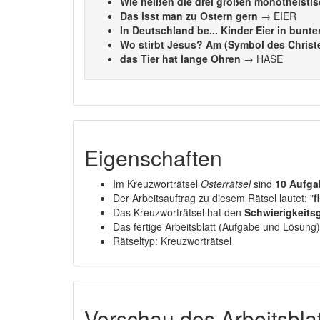
Wie heißen die drei großen monotheist
Das isst man zu Ostern gern
→ EIER
In Deutschland be... Kinder Eier in bunt
Wo stirbt Jesus? Am (Symbol des Chris
das Tier hat lange Ohren
→ HASE
Eigenschaften
Im Kreuzworträtsel
Osterrätsel
sind
10 Aufg
Der Arbeitsauftrag zu diesem Rätsel lautet: "
f
Das Kreuzworträtsel hat den
Schwierigkeitsg
Das fertige Arbeitsblatt (Aufgabe und Lösung)
Rätseltyp: Kreuzworträtsel
Vorschau des Arbeitsbla