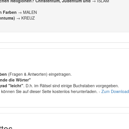
ischen Religionen? Christentum, Judentum und
→ ISLAM
en Farben
→ MALEN
tentums)
→ KREUZ
aben
(Fragen & Antworten) eingetragen.
inde die Wörter"
rad "leicht"
. D.h. im Rätsel sind einige Buchstaben vorgegeben.
 können Sie auf dieser Seite kostenlos herunterladen. -
Zum Download
ttes