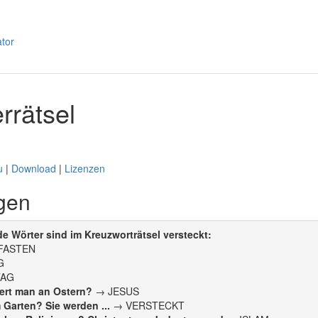
rrätsel
u
|
Download
|
Lizenzen
gen
 Wörter sind im Kreuzworträtsel versteckt:
FASTEN
G
TAG
iert man an Ostern?
→ JESUS
Garten? Sie werden ...
→ VERSTECKT