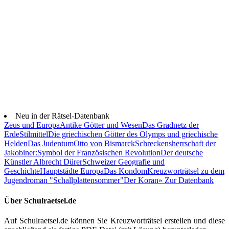
Neu in der Rätsel-Datenbank
Zeus und Europa
Antike Götter und Wesen
Das Gradnetz der
Erde
Stilmittel
Die griechischen Götter des Olymps und griechische
Helden
Das Judentum
Otto von Bismarck
Schreckensherrschaft der
Jakobiner:
Symbol der Französischen Revolution
Der deutsche
Künstler Albrecht Dürer
Schweizer Geografie und
Geschichte
Hauptstädte Europa
Das Kondom
Kreuzworträtsel zu dem
Jugendroman "Schallplattensommer"
Der Koran
» Zur Datenbank
Über Schulraetsel.de
Auf Schulraetsel.de können Sie Kreuzworträtsel erstellen und diese