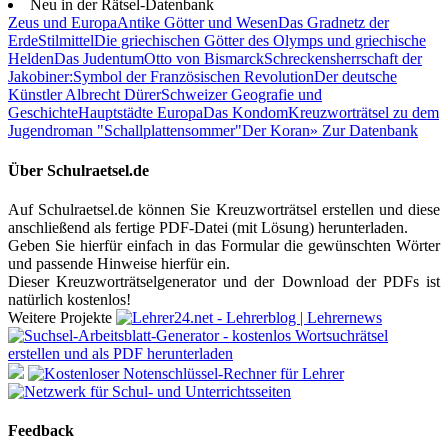
Neu in der Rätsel-Datenbank
Zeus und Europa
Antike Götter und Wesen
Das Gradnetz der
Erde
Stilmittel
Die griechischen Götter des Olymps und griechische
Helden
Das Judentum
Otto von Bismarck
Schreckensherrschaft der
Jakobiner:
Symbol der Französischen Revolution
Der deutsche
Künstler Albrecht Dürer
Schweizer Geografie und
Geschichte
Hauptstädte Europa
Das Kondom
Kreuzworträtsel zu dem
Jugendroman "Schallplattensommer"
Der Koran
» Zur Datenbank
Über Schulraetsel.de
Auf Schulraetsel.de können Sie Kreuzworträtsel erstellen und diese
anschließend als fertige PDF-Datei (mit Lösung) herunterladen.
Geben Sie hierfür einfach in das Formular die gewünschten Wörter
und passende Hinweise hierfür ein.
Dieser Kreuzworträtselgenerator und der Download der PDFs ist
natürlich kostenlos!
Weitere Projekte
Feedback