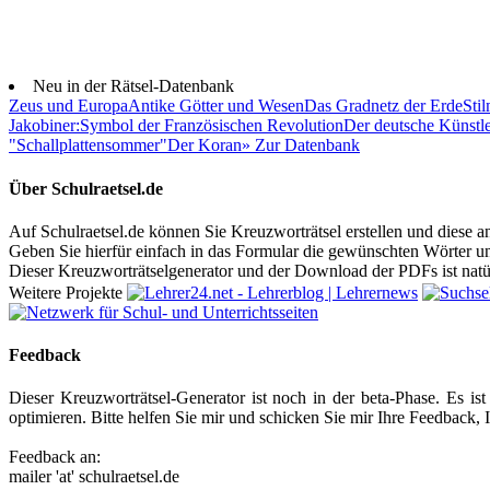
Neu in der Rätsel-Datenbank
Zeus und Europa
Antike Götter und Wesen
Das Gradnetz der Erde
Stil
Jakobiner:
Symbol der Französischen Revolution
Der deutsche Künstle
"Schallplattensommer"
Der Koran
» Zur Datenbank
Über Schulraetsel.de
Auf Schulraetsel.de können Sie Kreuzworträtsel erstellen und diese a
Geben Sie hierfür einfach in das Formular die gewünschten Wörter un
Dieser Kreuzworträtselgenerator und der Download der PDFs ist natür
Weitere Projekte
Feedback
Dieser Kreuzworträtsel-Generator ist noch in der beta-Phase. Es is
optimieren. Bitte helfen Sie mir und schicken Sie mir Ihre Feedback
Feedback an:
mailer 'at' schulraetsel.de