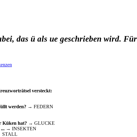
dabei, das ü als ue geschrieben wird. 
zenzen
reuzworträtsel versteckt:
üllt werden?
→ FEDERN
er Küken hat?
→ GLUCKE
...
→ INSEKTEN
 STALL