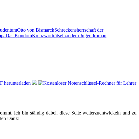
Judentum
Otto von Bismarck
Schreckensherrschaft der
opa
Das Kondom
Kreuzworträtsel zu dem Jugendroman
kommt. Ich bin ständig dabei, diese Seite weiterzuentwickeln und zu
elen Dank!