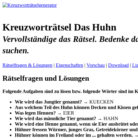
Kreuzworträtsel Das Huhn
Vervollständige das Rätsel. Bedenke 
suchen.
Rätselfragen & Lösungen
|
Eigenschaften
|
Vorschau
|
Download
|
Li
Rätselfragen und Lösungen
Folgende Aufgaben sind zu lösen bzw. folgende Wörter sind im K
Wie wird das Jungtier genannt?
→ KUECKEN
Aus welchem Teil des Huhn können Decken und Kissen gef
Was legen Hennen?
→ EIER
Wie wird das männliche Tier genannt?
→ HAHN
Wie wird eine Henne genannt, wenn sie Eier ausbrütet od
Hühner fressen Würmer, junges Gras, Getreidekörner und 
Hühner können im Freiland oder im ... gehalten werden.
→