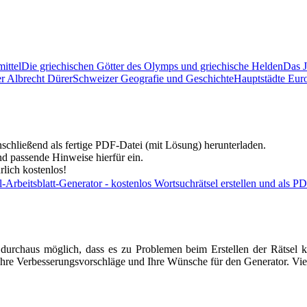
mittel
Die griechischen Götter des Olymps und griechische Helden
Das 
r Albrecht Dürer
Schweizer Geografie und Geschichte
Hauptstädte Eur
nschließend als fertige PDF-Datei (mit Lösung) herunterladen.
d passende Hinweise hierfür ein.
lich kostenlos!
t durchaus möglich, dass es zu Problemen beim Erstellen der Rätsel 
, Ihre Verbesserungsvorschläge und Ihre Wünsche für den Generator. Vi