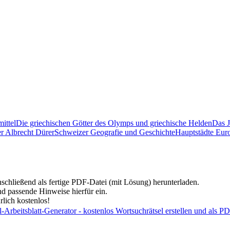
mittel
Die griechischen Götter des Olymps und griechische Helden
Das 
r Albrecht Dürer
Schweizer Geografie und Geschichte
Hauptstädte Eur
nschließend als fertige PDF-Datei (mit Lösung) herunterladen.
d passende Hinweise hierfür ein.
lich kostenlos!