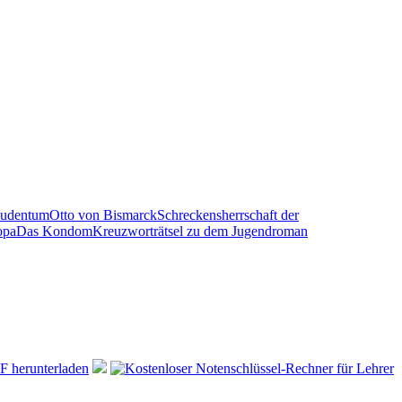
Judentum
Otto von Bismarck
Schreckensherrschaft der
opa
Das Kondom
Kreuzworträtsel zu dem Jugendroman