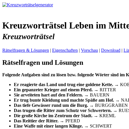
Kreuzworträtsel Leben im Mitte
Kreuzworträtsel
Rätselfragen & Lösungen
|
Eigenschaften
|
Vorschau
|
Download
|
Li
Rätselfragen und Lösungen
Folgende Aufgaben sind zu lösen bzw. folgende Wörter sind im K
Er reagierte das Land und trug eine goldene Kette.
→ KOE
Ein gepanzeter Krieger auf einem Pferd.
→ RITTER
Sie arveiteten hart auf den Feldern.
→ BAUERN
Er trug bunte Kleidung und machte Späße am Hof.
→ NA
Das tiefe Gewässer rund um die Burg.
→ BURGGRABEN
Das trugen die Ritter zum Schutz vor Schwertern.
→ RUE
Die große Kirche im Zentrum der Stadt.
→ KREML
Das Reittier der Ritter.
→ PFERD
Eine Waffe mit einer langen Klinge.
→ SCHWERT