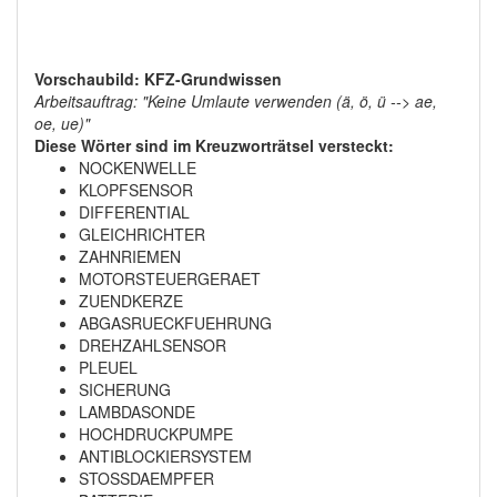
Vorschaubild: KFZ-Grundwissen
Arbeitsauftrag: "Keine Umlaute verwenden (ä, ö, ü --> ae,
oe, ue)"
Diese Wörter sind im Kreuzworträtsel versteckt:
NOCKENWELLE
KLOPFSENSOR
DIFFERENTIAL
GLEICHRICHTER
ZAHNRIEMEN
MOTORSTEUERGERAET
ZUENDKERZE
ABGASRUECKFUEHRUNG
DREHZAHLSENSOR
PLEUEL
SICHERUNG
LAMBDASONDE
HOCHDRUCKPUMPE
ANTIBLOCKIERSYSTEM
STOSSDAEMPFER