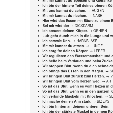
Mit mir kannst du Speisen und Getränke
Ich bin der hintere Teil deines oberen Kö
Mit uns kannst du sehen.
→ AUGEN
Mit mir kannst du riechen.
→ NASE
Hier wird das Essen mit Säure zu einem 
Bei mir wird der
→ DICKDARM
Ich steuere deinen Körper.
→ GEHIRN
Luft geht durch mich in die Lunge und w
Ich sammle Urin.
→ HARNBLASE
Mit mir kannst du atmen.
→ LUNGE
Ich entgifte deinen Körper.
→ LEBER
Wir regulieren den Wasserhaushalt und e
Ich helfe beim Verdauen und beim Zucker
Wir stoppen Blut, wenn du dich schneide
Ich bringe das Essen in den Magen.
→ S
Wir bringen Blut zurück zum Herzen.
→ V
Wir bringen Blut vom Herzen weg.
→ ART
So ist das Blut, wenn es vom Herzen in 
So ist das Blut, wenn es in den ganzen K
Ich verbinde Muskeln mit Knochen.
→ S
Ich mache deinen Arm stark.
→ BIZEPS
Ich bin hinten an deinem unteren Bein.
→
Ich bin der stärkste Muskel in deinem Kö