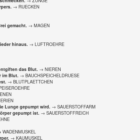
 schmecken.
→ ZUNGE
rpers.
→ RUECKEN
Brei gemacht.
→ MAGEN
ieder hinaus.
→ LUFTROEHRE
ntgiften das Blut.
→ NIEREN
 im Blut.
→ BAUCHSPEICHELDRUESE
st.
→ BLUTPLAETTCHEN
PEISEROEHRE
ENEN
ERIEN
die Lunge gepumpt wird.
→ SAUERSTOFFARM
örper gepumpt ist.
→ SAUERSTOFFREICH
EHNE
 WADENMUSKEL
rper.
→ KAUMUSKEL