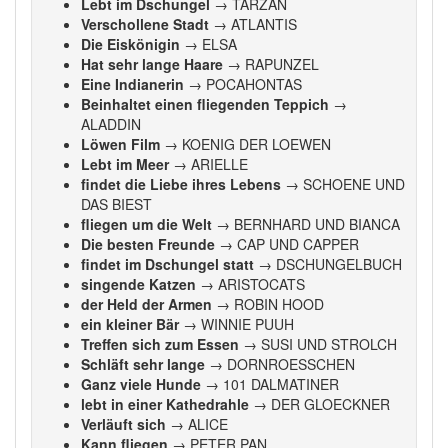
Lebt im Dschungel
→ TARZAN
Verschollene Stadt
→ ATLANTIS
Die Eiskönigin
→ ELSA
Hat sehr lange Haare
→ RAPUNZEL
Eine Indianerin
→ POCAHONTAS
Beinhaltet einen fliegenden Teppich
→
ALADDIN
Löwen Film
→ KOENIG DER LOEWEN
Lebt im Meer
→ ARIELLE
findet die Liebe ihres Lebens
→ SCHOENE UND
DAS BIEST
fliegen um die Welt
→ BERNHARD UND BIANCA
Die besten Freunde
→ CAP UND CAPPER
findet im Dschungel statt
→ DSCHUNGELBUCH
singende Katzen
→ ARISTOCATS
der Held der Armen
→ ROBIN HOOD
ein kleiner Bär
→ WINNIE PUUH
Treffen sich zum Essen
→ SUSI UND STROLCH
Schläft sehr lange
→ DORNROESSCHEN
Ganz viele Hunde
→ 101 DALMATINER
lebt in einer Kathedrahle
→ DER GLOECKNER
Verläuft sich
→ ALICE
Kann fliegen
→ PETER PAN